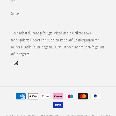
FAQ
Kontakt
Hier findest du handgefertigte MixedMedia Unikate sowie
handsignierte FineArt Prints, deren Reise auf Spaziergängen mit
meiner Hündin Fauna begann. Du willst noch mehr? Dann folge uns
auf
Instagram
!
Instagram
Zahlungsmethoden
© 2026,
Claudia Kleber ART
Widerrufsrecht
Datenschutzerklärung
AGB
Versand