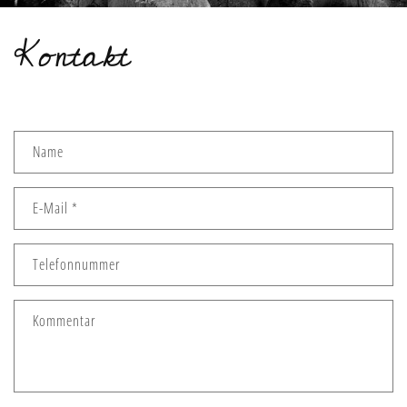
Kontakt
K
Name
o
n
t
E-Mail
*
a
k
Telefonnummer
t
f
Kommentar
o
r
m
u