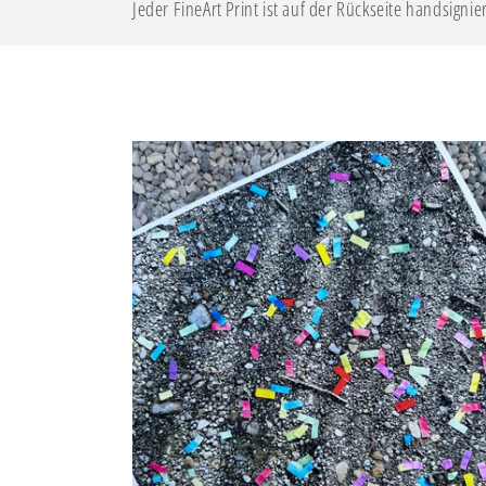
g
Jeder FineArt Print ist auf der Rückseite handsig
o
r
i
e
: