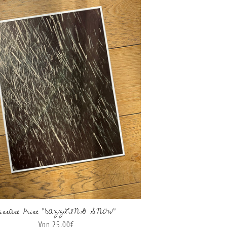
FineArt Print "DAZZLING SNOW"
Normaler
Von 25,00€