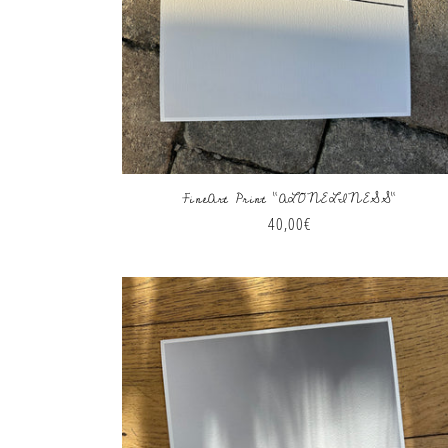
FineArt Print "ALONELINESS"
Normaler
40,00€
Preis