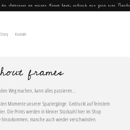
 du Interesse an meiner Kunst hast, schreib mir gern eine Nachr
Story
Kontakt
ithout frames
den Weg machen, kann alles passieren...
önsten Momente unserer Spaziergänge. Gedruckt
auf feinstem
er. Die Prints werden in kleiner Stückzahl hier im Shop
tive hinzukommen, manche auch wieder verschwinden.