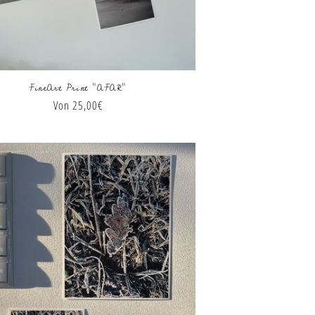
FineArt Print "AFAR"
Normaler
Von 25,00€
Preis