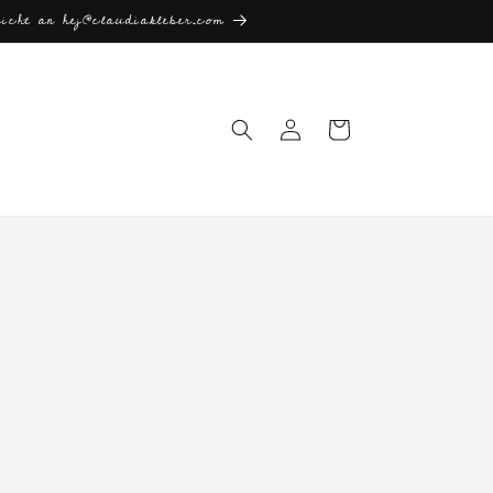
icht an hej@claudiakleber.com
Einloggen
Warenkorb