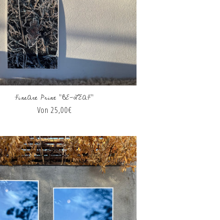
FineArt Print "BE-LEAF"
Normaler
Von 25,00€
Preis