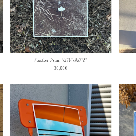
FineArt Print "ANTIDOTE"
Normaler
30,00€
Preis