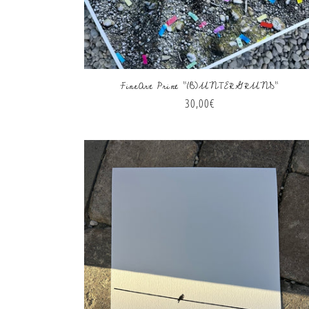
FineArt Print "(B)UNTERGRUND"
Normaler
30,00€
Preis