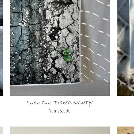
FineArt Print "BROKEN BEAUTY"
Normaler
Von 25,00€
Preis