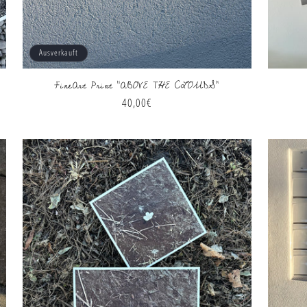
Ausverkauft
FineArt Print "ABOVE THE CLOUDS"
Normaler
40,00€
Preis