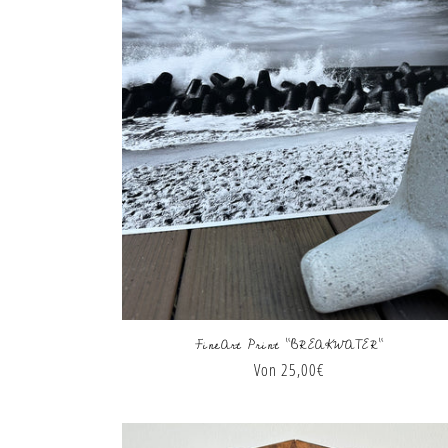
FineArt Print "BREAKWATER"
Normaler
Von 25,00€
Preis