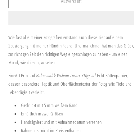
Ausverkauft
Print
Print
&quot;SOFT
&quot;SOFT
LIGHT&quot;
LIGHT&quot;
Wie fast alle meiner Fotografien entstand auch diese hier auf einem
Spaziergang mit meiner Hündin Fauna. Und manchmal hat man das Glück,
zur richtigen Zeit den richtigen Weg eingeschlagen zu haben - um einen
Mond, wie diesen, zu sehen.
FineArt Print auf
Hahnemühle William Turner 310g/
m²
Echt-Büttenpapier,
dessen besondere Haptik und Oberflächentextur der Fotografie Tiefe und
Lebendigkeit verleiht.
Gedruckt mit 5 mm weißem Rand
Erhältlich in zwei Größen
Handsigniert und mit Aufnahmedatum versehen
Rahmen ist nicht im Preis enthalten