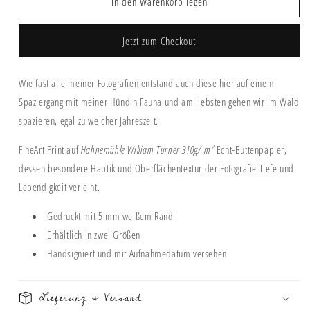
In den Warenkorb legen
Print
Print
&quot;IN
&quot;IN
THE
THE
Jetzt zum Checkout
WOODS&quot;
WOODS&quot;
Wie fast alle meiner Fotografien entstand auch diese hier auf einem
Spaziergang mit meiner Hündin Fauna und am liebsten gehen wir im Wald
spazieren, egal zu welcher Jahreszeit.
FineArt Print auf
Hahnemühle William Turner 310g/
m²
Echt-Büttenpapier,
dessen besondere Haptik und Oberflächentextur der Fotografie Tiefe und
Lebendigkeit verleiht.
Gedruckt mit 5 mm weißem Rand
Erhältlich in zwei Größen
Handsigniert und mit Aufnahmedatum versehen
Lieferung & Versand