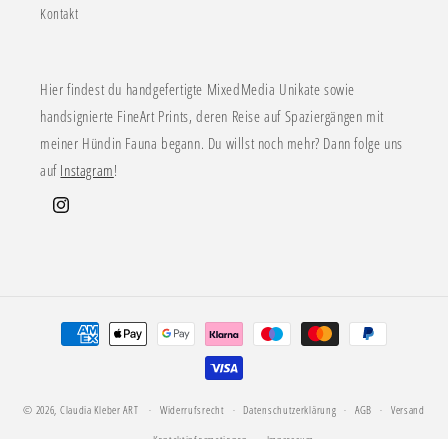
Kontakt
Hier findest du handgefertigte MixedMedia Unikate sowie
handsignierte FineArt Prints, deren Reise auf Spaziergängen mit
meiner Hündin Fauna begann. Du willst noch mehr? Dann folge uns
auf
Instagram
!
Instagram
Zahlungsmethoden
© 2026,
Claudia Kleber ART
Widerrufsrecht
Datenschutzerklärung
AGB
Versand
Kontaktinformationen
Impressum