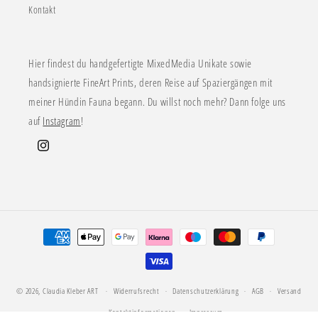
Kontakt
Hier findest du handgefertigte MixedMedia Unikate sowie
handsignierte FineArt Prints, deren Reise auf Spaziergängen mit
meiner Hündin Fauna begann. Du willst noch mehr? Dann folge uns
auf
Instagram
!
Instagram
Zahlungsmethoden
© 2026,
Claudia Kleber ART
Widerrufsrecht
Datenschutzerklärung
AGB
Versand
Kontaktinformationen
Impressum