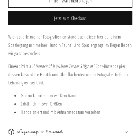
In den Warenkorb legen
Print
Print
&quot;HAPPY
&quot;HAPPY
TEARS&quot;
TEARS&quot;
Jetzt zum Checkout
Wie fast alle meiner Fotografien entstand auch diese hier auf einem
Spaziergang mit meiner Hündin Fauna. Und Spaziergänge im Regen lieben
wir ganz besonders!
FineArt Print auf
Hahnemühle William Turner 310g/
m²
Echt-Büttenpapier,
dessen besondere Haptik und Oberflächentextur der Fotografie Tiefe und
Lebendigkeit verleiht.
Gedruckt mit 5 mm weißem Rand
Erhältlich in zwei Größen
Handsigniert und mit Aufnahmedatum versehen
Lieferung & Versand